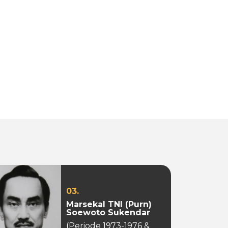
03.
Marsekal TNI (Purn)
Soewoto Sukendar
(Periode 1973-1976 &