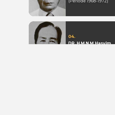
(Periode 1968-1972)
04.
DR. H.M.N.M Hasyim
Ning
(Periode 1979 - 1982)
07.
Aburizal Bakrie
(Periode 1993-1998 &
1998-2003)