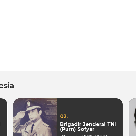
esia
02.
I
Brigadir Jenderal TNI
(Purn) Sofyar