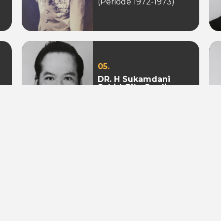
(Periode 1972-1973)
05.
DR. H Sukamdani
Sahid Gito Sardjono
(Periode 1982-1985 &
1985-1988)
08.
Mohamad S. Hidayat
(Periode 2004-2009 &
2009 - 2010)