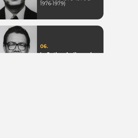
1976-1979)
06.
Ir. Sotion Ardjanggi
(Periode 1988-1993)
09.
Adi Putra Tahir
(Periode 2010)