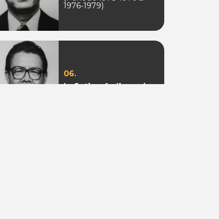
1976-1979)
06.
Ir. Sotion Ardjanggi
(Periode 1988-1993)
09.
Adi Putra Tahir
(Periode 2010)