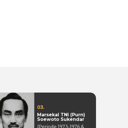
03.
Marsekal TNI (Purn)
Soewoto Sukendar
(Periode 1973-1976 &