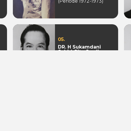
(Periode 1972-1973)
05.
DR. H Sukamdani
Sahid Gito Sardjono
(Periode 1982-1985 &
1985-1988)
08.
Mohamad S. Hidayat
(Periode 2004-2009 &
2009 - 2010)