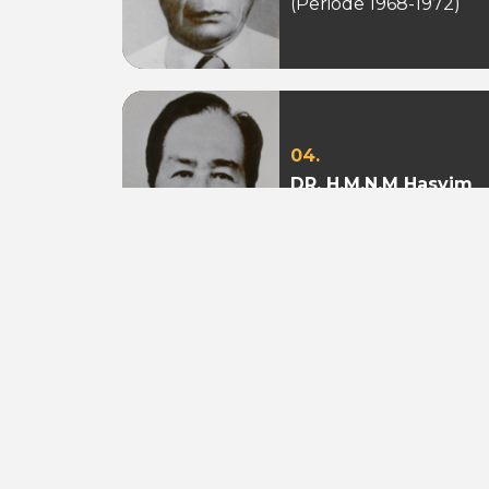
(Periode 1968-1972)
04.
DR. H.M.N.M Hasyim
Ning
(Periode 1979 - 1982)
07.
Aburizal Bakrie
(Periode 1993-1998 &
1998-2003)