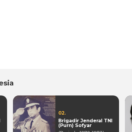
esia
02.
I
Brigadir Jenderal TNI
(Purn) Sofyar